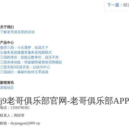
下一篇：
关于我们
了解老哥俱乐部的活动
产品中心
傲世三国：小兵逐梦，征战天下
云服务器搭建魔兽服务器地图模式
三国群侠传：技能点数掌控，战无不胜
三国杀移动版：突破极限诸葛恪强势崛起
三国无双8武器开发：以快为中心
三国战纪：爆破剑如何主宰战场
新闻资讯
游戏动态
j9老哥俱乐部官网-老哥俱乐部AP
电话：13594780382
联系人：周经理
邮箱：diyipingpai@j909.vip