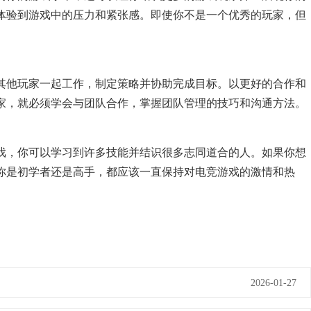
体验到游戏中的压力和紧张感。即使你不是一个优秀的玩家，但
其他玩家一起工作，制定策略并协助完成目标。以更好的合作和
家，就必须学会与团队合作，掌握团队管理的技巧和沟通方法。
戏，你可以学习到许多技能并结识很多志同道合的人。如果你想
你是初学者还是高手，都应该一直保持对电竞游戏的激情和热
2026-01-27