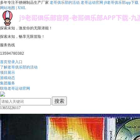
多年专注不锈钢制品生产厂家
老哥俱乐部的活动
老哥运动官网
j9老哥俱乐部app下载
网站地图
|
XML
探索未知，激发你的无限潜能！
探索未知，畅享无限冒险！
服务热线
13594780382
首页登录入口
了解老哥俱乐部的活动
项目展示
游戏动态
集团服务
联络老哥运动官网
13653226117