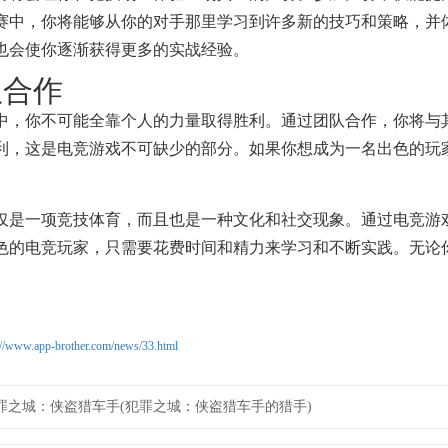
赛中，你将能够从你的对手那里学习到许多新的技巧和策略，并
也会使你逐渐获得更多的实战经验。
队合作
中，你不可能全靠个人的力量取得胜利。通过团队合作，你将与
利，这是电竞游戏不可缺少的部分。如果你想成为一名出色的玩
仅是一项竞技体育，而且也是一种文化和社交现象。通过电竞游
色的电竞玩家，只需要花费时间和精力来学习和不断实践。无论
://www.app-brother.com/news/33.html
罪之城：侠盗猎车手(犯罪之城：侠盗猎车手的猎手)